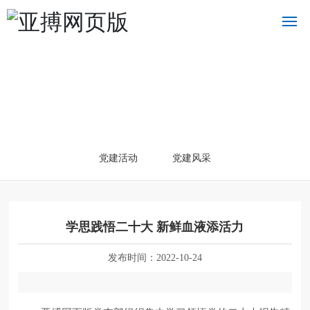
首
页
关
于
我
们
党建活动
党建风采
产
品
中
学思践悟二十大 新鲜血液添活力
心
发布时间：
2022-10-24
新
闻
中