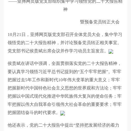
——亚搏网页版党支部组织集中学习领悟党的二十大报告精
心
神
党
暨
预备党员转正大会
建
工
10
月21日，亚搏网页版党支部召开全体党员大会，集中学习
作
领悟党的二十大报告精神，并讨论预备党员转正相关事宜。
党支部书记侯贵斌出席会议并作学习动员主旨发言。
应
用
侯贵斌在讲话中强调，全面贯彻落实党的二十大报告精神，
案
要认真学习领悟习近平总书记提到的“五个牢牢把握”。牢牢
例
把握过去5年工作和新时代10年伟大变革的重大意义；牢牢
把握新时代中国特色社会主义思想的世界观和方法论；牢牢
科
把握以中国式现代化推进中华民族伟大复兴的使命任务；牢
技
产
牢把握以伟大自我革命引领伟大社会革命的重要要求；牢牢
业
把握团结奋斗的时代要求。
大
事
他还表示，党的二十大报告中提出“坚持把发展经济的着力
记