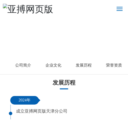
首
页
关
于
我
们
公司简介
企业文化
发展历程
荣誉资质
产
发展历程
品
中
心
2024年
成立亚搏网页版天津分公司
新
闻
中