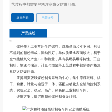
亚
搏
返回列表
产品询价
yab
o
产品描述
（中
国）
概述
煤粉作为工业常用生产燃料。煤粉是由尺寸不同、形状
不规则的颗粉组成，流动性好，单位质量比表面较大，易于
空气接触氧化产生 CO 和热量，具有易燃易爆等特性。工业
制粉、输送与储运、计量与燃烧等工艺过程中都需要严格注
意防火防爆问题。
亚搏网页版以煤粉制备系统为中心，集中原煤破碎、烘
干、粉磨、计量与输送于一体，匹配自动化安全辅助控制系
统，实现安全、稳定、高产、绿色的工业制粉车间。
详细方案，请咨询我司煤粉制备设计部。