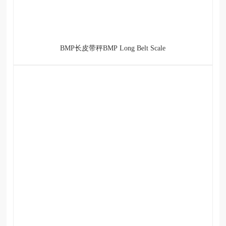
BMP长皮带秤BMP Long Belt Scale