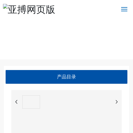
首
页
关
于
我
们
产品目录
产
品
中
心
新
闻
中