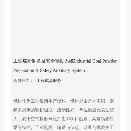
心
党
建
工
作
应
工业煤粉制备及安全辅助系统Industrial Coal Powder
用
案
Preparation & Safety Auxiliary System
例
所属分类：
工程成套服务
科
技
煤粉作为工业常用生产燃料。煤粉是由尺寸不同、形
产
业
状不规则的颗粉组成，流动性好，单位质量比表面较
大
大，易于空气接触氧化产生 CO 和热量，具有易燃易
事
爆等特性。工业制粉、输送与储运、计量与燃烧等工
记