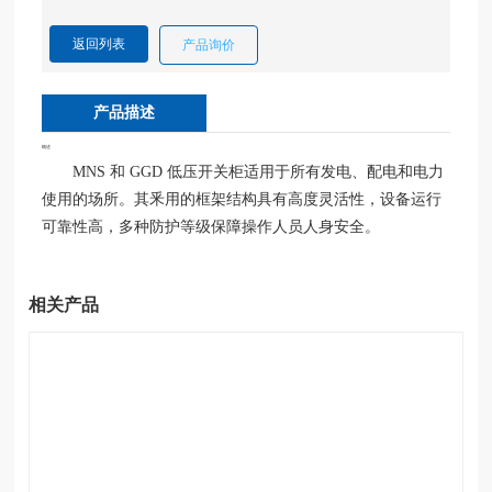
返回列表
产品询价
亚
搏
yab
产品描述
o
（中
概述
国）
MNS 和 GGD 低压开关柜适用于所有发电、配电和电力
使用的场所。其釆用的框架结构具有高度灵活性，设备运行
可靠性高，多种防护等级保障操作人员人身安全。
相关产品