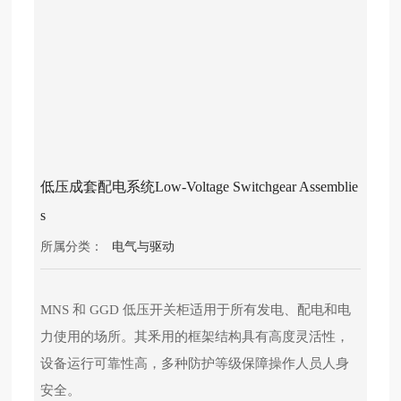
心
党
建
工
作
应
低压成套配电系统Low-Voltage Switchgear Assemblie
用
案
s
例
所属分类：
电气与驱动
科
技
MNS 和 GGD 低压开关柜适用于所有发电、配电和电
产
业
力使用的场所。其釆用的框架结构具有高度灵活性，
大
设备运行可靠性高，多种防护等级保障操作人员人身
事
记