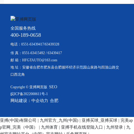
全国服务热线
400-189-0658
电话：
0551-63439417
/
63439328
传 真：
0551-63415492
/
63439417
邮 箱：
HFGTAUTO@163.com
地 址：安徽省合肥市肥东县合肥循环经济示范园山泉路与四顶山路交
口西北角
SEO
Copyright © 亚搏网页版
皖ICP备2022000611号-1
网站建设：中企动力
合肥
亚搏(中国)有限公司
|
九州官方_九州(中国)
|
亚搏买球_亚搏买球
|
完美ap
p官网_完美（中国）
|
九州体育
|
亚搏手机在线登陆入口
|
九州登录
|
九