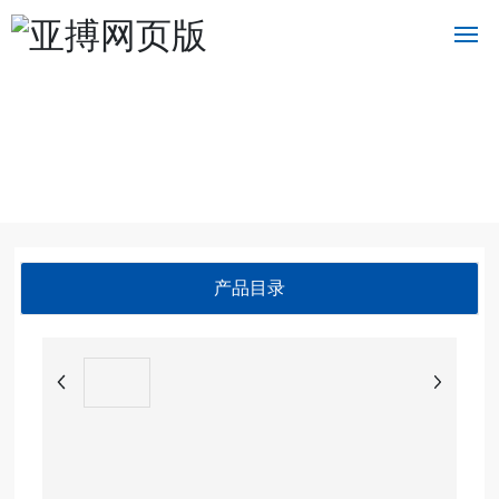
首
页
关
于
我
们
产品目录
产
品
中
心
新
闻
中