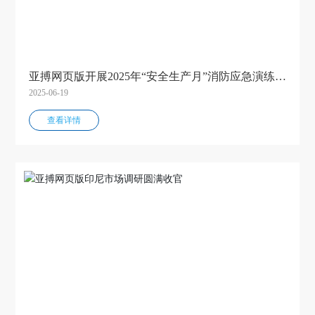
心
党
建
亚搏网页版开展2025年“安全生产月”消防应急演练活
工
动
2025-06-19
作
查看详情
应
用
案
例
科
技
产
业
大
事
记