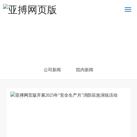
首
页
关
于
我
们
公司新闻
院内新闻
产
品
中
心
新
闻
中