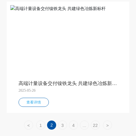
高端计量设备交付镍铁龙头 共建绿色冶炼新标
杆
2025-05-26
查看详情
2
<
1
3
4
...
22
>