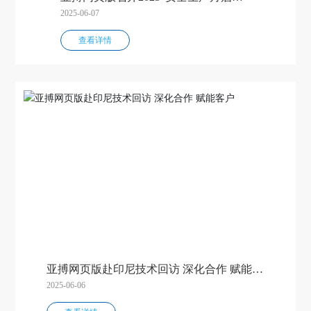
会”
2025-06-07
查看详情
亚搏网页版赴印尼技术回访 深化合作 赋能客
户
2025-06-06